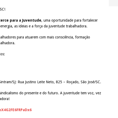
-SC!
icerce para a Juventude
, uma oportunidade para fortalecer
energia, as ideias e a força da juventude trabalhadora.
balhadores para atuarem com mais consciência, formação
balhadora.
los:
intram/SJ: Rua Justino Leite Neto, 825 – Roçado, São José/SC.
 sindicalismo do presente e do futuro. A juventude tem voz, vez
adora!
noX4G2FE6FRPaDx6