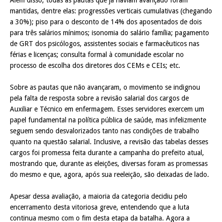
Além disso, todas as pautas que já haviam avançado foram
mantidas, dentre elas: progressões verticais cumulativas (chegando
a 30%); piso para o desconto de 14% dos aposentados de dois
para três salários mínimos; isonomia do salário família; pagamento
de GRT dos psicólogos, assistentes sociais e farmacêuticos nas
férias e licenças; consulta formal à comunidade escolar no
processo de escolha dos diretores dos CEMs e CEIs; etc.
Sobre as pautas que não avançaram, o movimento se indignou
pela falta de resposta sobre a revisão salarial dos cargos de
Auxiliar e Técnico em enfermagem. Esses servidores exercem um
papel fundamental na política pública de saúde, mas infelizmente
seguem sendo desvalorizados tanto nas condições de trabalho
quanto na questão salarial. Inclusive, a revisão das tabelas desses
cargos foi promessa feita durante a campanha do prefeito atual,
mostrando que, durante as eleições, diversas foram as promessas
do mesmo e que, agora, após sua reeleição, são deixadas de lado.
Apesar dessa avaliação, a maioria da categoria decidiu pelo
encerramento desta vitoriosa greve, entendendo que a luta
continua mesmo com o fim desta etapa da batalha. Agora a