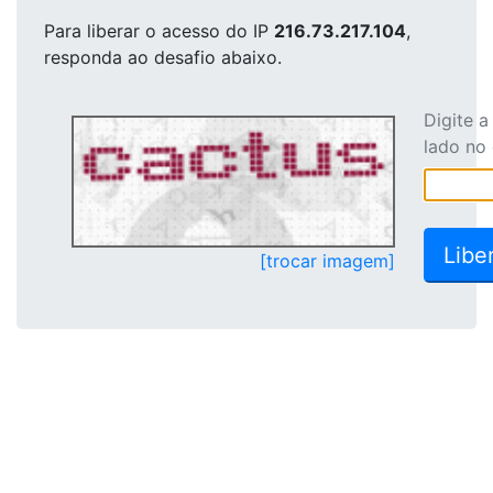
Para liberar o acesso
do IP
216.73.217.104
,
responda ao desafio abaixo.
Digite 
lado no
[trocar imagem]